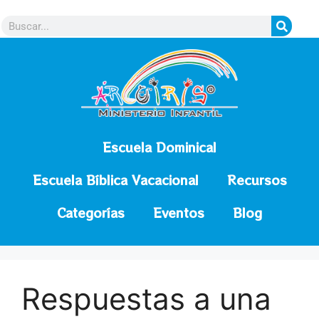
contenido
Escuela Dominical
Escuela Bíblica Vacacional
Recursos
Categorías
Eventos
Blog
Respuestas a una