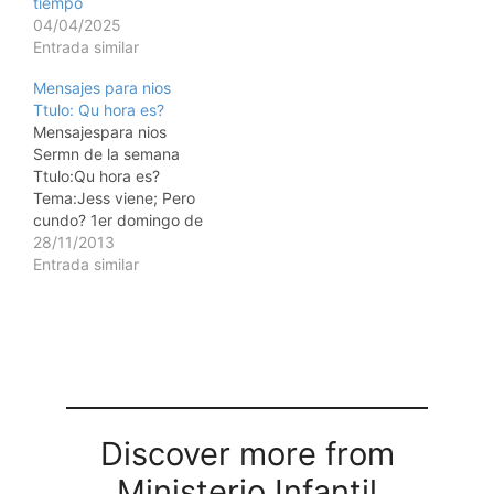
tiempo
04/04/2025
Entrada similar
Mensajes para nios
Ttulo: Qu hora es?
Mensajespara nios
Sermn de la semana
Ttulo:Qu hora es?
Tema:Jess viene; Pero
cundo? 1er domingo de
Adviento, Ao A
28/11/2013
Objeto:Un reloj analgico.
Entrada similar
Usted puede hacer uno
de cartulina.
Escritura:"Pero en
cuanto al da y la hora,
nadie lo sabe, ni siquiera
los ngeles en el cielo, ni
el Hijo, sino…
Discover more from
Ministerio Infantil