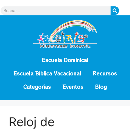
contenido
Escuela Dominical
Escuela Bíblica Vacacional
Recursos
Categorías
Eventos
Blog
Reloj de