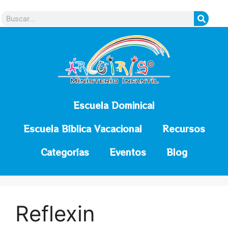
contenido
Escuela Dominical
Escuela Bíblica Vacacional
Recursos
Categorías
Eventos
Blog
Reflexin