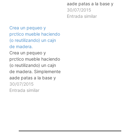
aade patas a la base y
pinta toda la pieza de tu
30/07/2015
color favorito.
Entrada similar
Crea un pequeo y
prctico mueble haciendo
(o reutilizando) un cajn
de madera.
Crea un pequeo y
prctico mueble haciendo
(o reutilizando) un cajn
de madera. Simplemente
aade patas a la base y
pinta toda la pieza de tu
30/07/2015
color favorito.
Entrada similar