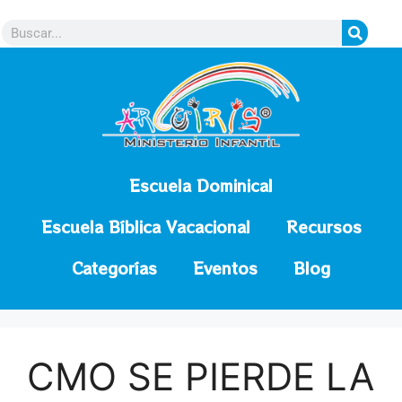
contenido
Escuela Dominical
Escuela Bíblica Vacacional
Recursos
Categorías
Eventos
Blog
CMO SE PIERDE LA