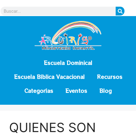
contenido
Escuela Dominical
Escuela Bíblica Vacacional
Recursos
Categorías
Eventos
Blog
QUIENES SON