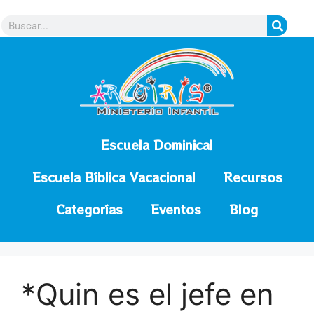
contenido
Escuela Dominical
Escuela Bíblica Vacacional
Recursos
Categorías
Eventos
Blog
*Quin es el jefe en