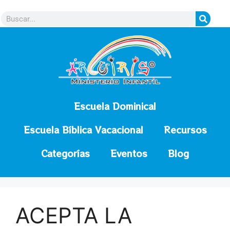
contenido
Escuela Dominical
Escuela Bíblica Vacacional
Recursos
Categorías
Eventos
Blog
ACEPTA LA