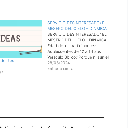
SERVICIO DESINTERESADO: EL
MESERO DEL CIELO – DINMICA
SERVICIO DESINTERESADO: EL
MESERO DEL CIELO - DINMICA
Edad de los participantes:
Adolescentes de 12 a 14 aos
Versculo Bblico:"Porque ni aun el
de ftbol
Hijo del Hombre vino para ser
28/06/2024
servido, sino para servir y para dar
Entrada similar
ar
su vida en rescate por muchos." -
Mateo 20:28 (RVC) Descripcin de
la dinmica:En…