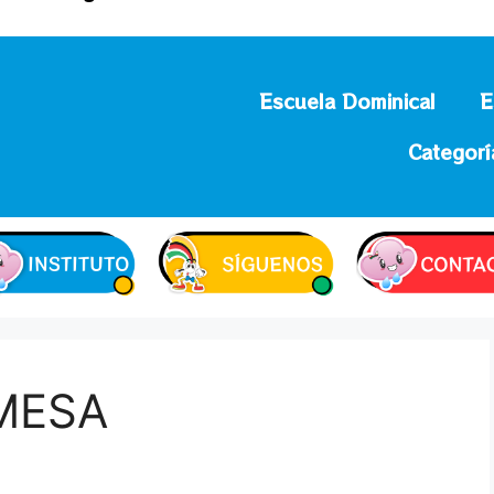
Escuela Dominical
E
Categorí
MESA