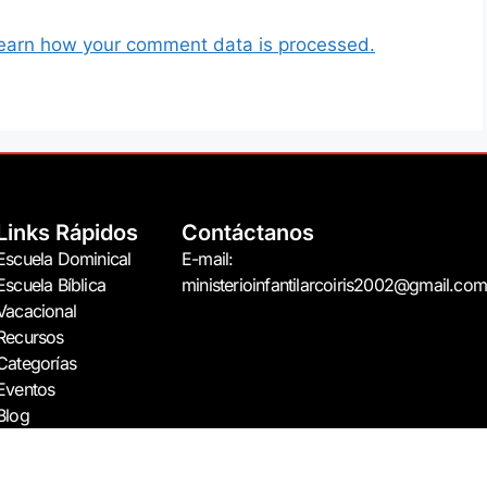
earn how your comment data is processed.
Links Rápidos
Contáctanos
Escuela Dominical
E-mail:
Escuela Bíblica
ministerioinfantilarcoiris2002@gmail.com
Vacacional
Recursos
Categorías
Eventos
Blog