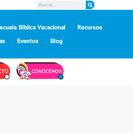
scuela Bíblica Vacacional
Recursos
as
Eventos
Blog