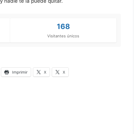
y nadie te la puede quitar.
168
Visitantes únicos
Imprimir
X
X