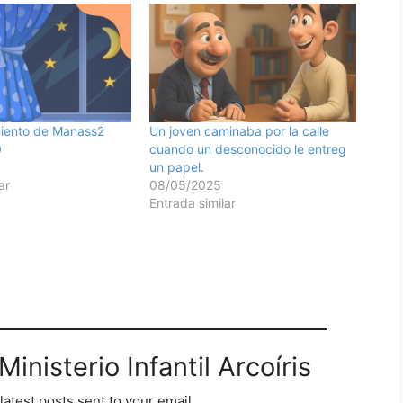
miento de Manass2
Un joven caminaba por la calle
0
cuando un desconocido le entreg
un papel.
ar
08/05/2025
Entrada similar
inisterio Infantil Arcoíris
latest posts sent to your email.