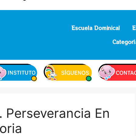
Escuela Dominical
E
Categorí
… Perseverancia En
oria