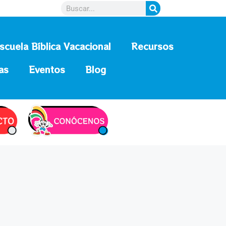
scuela Bíblica Vacacional
Recursos
as
Eventos
Blog