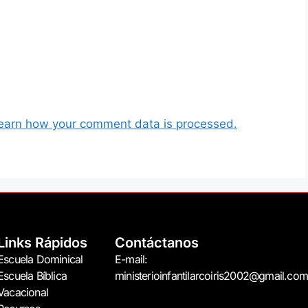
earn how your comment data is processed.
Links Rápidos
Contáctanos
Escuela Dominical
E-mail:
Escuela Bíblica
ministerioinfantilarcoiris2002@gmail.com
Vacacional