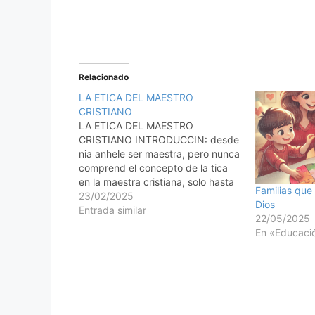
Relacionado
LA ETICA DEL MAESTRO
CRISTIANO
LA ETICA DEL MAESTRO
CRISTIANO INTRODUCCIN: desde
nia anhele ser maestra, pero nunca
comprend el concepto de la tica
en la maestra cristiana, solo hasta
Familias que
que crec y me convert en una de
23/02/2025
Dios
ellas. Comprend el concepto
Entrada similar
22/05/2025
cuando me forme
En «Educació
profesionalmente como una
maestra y entend que la tica es…