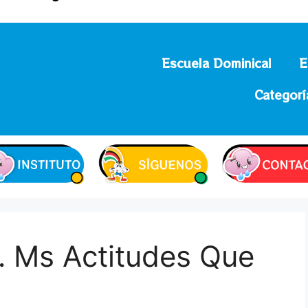
Escuela Dominical
E
Categorí
… Ms Actitudes Que