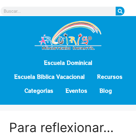
contenido
Escuela Dominical
Escuela Bíblica Vacacional
Recursos
Categorías
Eventos
Blog
Para reflexionar…