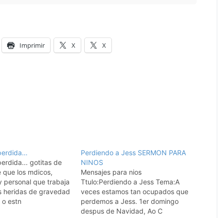
Imprimir
X
X
perdida…
Perdiendo a Jess SERMON PARA
erdida... gotitas de
NINOS
e que los mdicos,
Mensajes para nios
 personal que trabaja
Ttulo:Perdiendo a Jess Tema:A
s heridas de gravedad
veces estamos tan ocupados que
 o estn
perdemos a Jess. 1er domingo
s a ver la mirada
despus de Navidad, Ao C