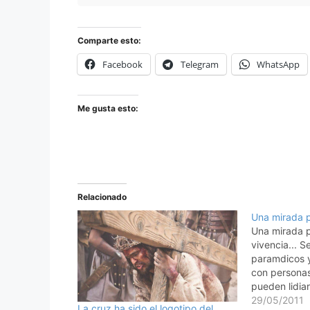
Comparte esto:
Facebook
Telegram
WhatsApp
Me gusta esto:
Relacionado
Una mirada 
Una mirada p
vivencia... S
paramdicos y
con persona
pueden lidiar
acostumbrado
29/05/2011
La cruz ha sido el logotipo del