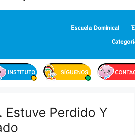
Escuela Dominical
E
Categorí
… Estuve Perdido Y
ado