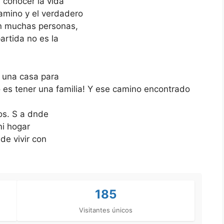
 conocer la vida
amino y el verdadero
en muchas personas,
artida no es la
ve una casa para
o es tener una familia! Y ese camino encontrado
os. S a dnde
mi hogar
 de vivir con
185
Visitantes únicos