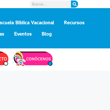
scuela Bíblica Vacacional
Recursos
as
Eventos
Blog