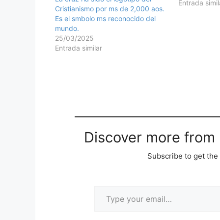
agnica de al
Entrada simil
Cristianismo por ms de 2,000 aos.
ltimos momen
Es el smbolo ms reconocido del
acostumbrado
mundo.
miradas...ho
25/03/2025
regresabam
Entrada similar
Discover more from M
Subscribe to get the 