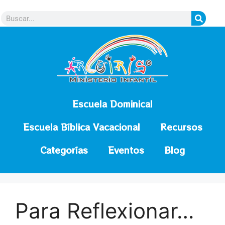
contenido
Escuela Dominical
Escuela Bíblica Vacacional
Recursos
Categorías
Eventos
Blog
Para Reflexionar…