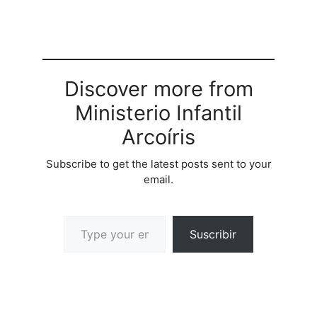
artritis, se pona sentada
delante de la ventana de
la frente de su casa,
asista el trfico movidode
la…
Discover more from
Ministerio Infantil
Arcoíris
Subscribe to get the latest posts sent to your
email.
Suscribir