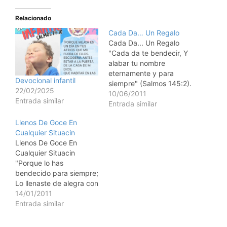
Relacionado
Cada Da… Un Regalo
Cada Da... Un Regalo
"Cada da te bendecir, Y
alabar tu nombre
eternamente y para
Devocional infantil
siempre" (Salmos 145:2).
22/02/2025
Un hombre, del
10/06/2011
Entrada similar
Yowa,Estados Unidos,
Entrada similar
descubri que tena una
Llenos De Goce En
seria enfermedad y que
Cualquier Situacin
estaba en fase terminal.
Llenos De Goce En
Por semanas se escondi,
Cualquier Situacin
deprimido, adentro de
"Porque lo has
su casa, recusndose a
bendecido para siempre;
recibir personas
Lo llenaste de alegra con
queridas, maldiciendo…
tu presencia" (Salmos
14/01/2011
21:6). Cuando una seora
Entrada similar
cristiana, ya bien de
edad, sufriendo de