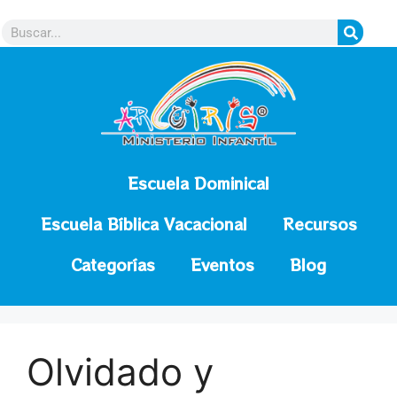
contenido
Escuela Dominical
Escuela Bíblica Vacacional
Recursos
Categorías
Eventos
Blog
Olvidado y