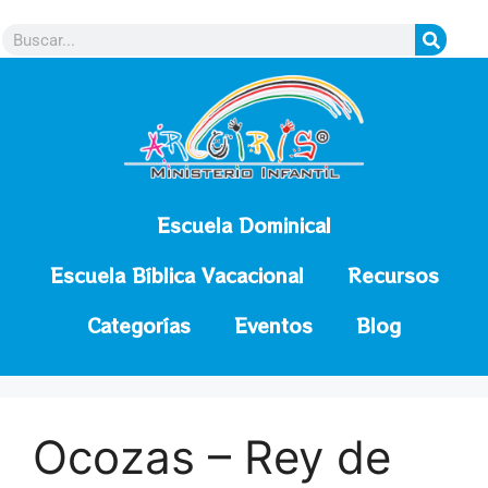
contenido
Escuela Dominical
Escuela Bíblica Vacacional
Recursos
Categorías
Eventos
Blog
Ocozas – Rey de