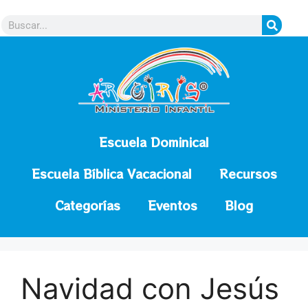
contenido
Escuela Dominical
Escuela Bíblica Vacacional
Recursos
Categorías
Eventos
Blog
Navidad con Jesús