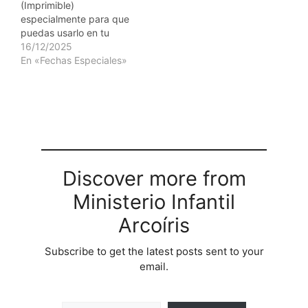
(Imprimible)
especialmente para que
puedas usarlo en tu
ministerio infantil dentro
16/12/2025
y fuera de la iglesia, es
En «Fechas Especiales»
un detalle perfecto para
expresar gratitud y
cariño en esta
temporada tan especial.
El libro incluye dibujos
tiernos y significativos
con temática cristiana
de Navidad, ideales…
Discover more from
Ministerio Infantil
Arcoíris
Subscribe to get the latest posts sent to your
email.