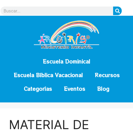
contenido
Escuela Dominical
Escuela Bíblica Vacacional
Recursos
Categorías
Eventos
Blog
MATERIAL DE