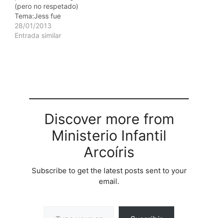
(pero no respetado)
Tema:Jess fue
rechazado en su propio
28/01/2013
pueblo. Epifana 4C
Entrada similar
Objeto:Retrato de Del
Ennis - haga clic aqu
(http://www.sermons4ki
ds.com/del_ennis.jpg)
Escritua:"Se levantaron,
lo expulsaron del pueblo
y lo llevaron hasta la
cumbre de la colina
Discover more from
sobre la que estaba
Ministerio Infantil
construido el…
Arcoíris
Subscribe to get the latest posts sent to your
email.