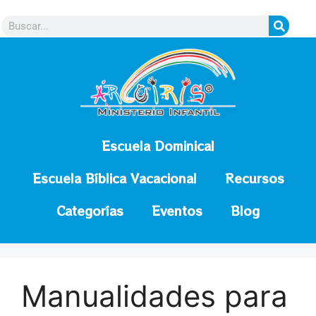
contenido
Escuela Dominical
Escuela Bíblica Vacacional
Recursos
Categorías
Eventos
Blog
Manualidades para