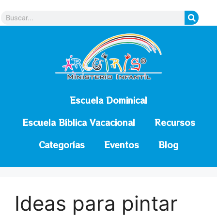
contenido
Escuela Dominical
Escuela Bíblica Vacacional
Recursos
Categorías
Eventos
Blog
Ideas para pintar