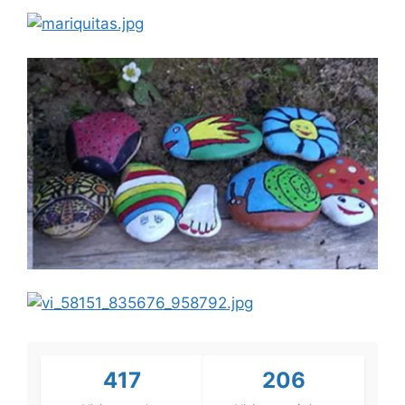
417
206