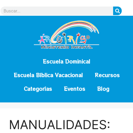
contenido
Escuela Dominical
Escuela Bíblica Vacacional
Recursos
Categorías
Eventos
Blog
MANUALIDADES: