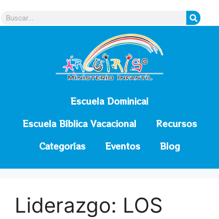
contenido
Escuela Dominical
Escuela Bíblica Vacacional
Recursos
Categorías
Eventos
Blog
Liderazgo: LOS