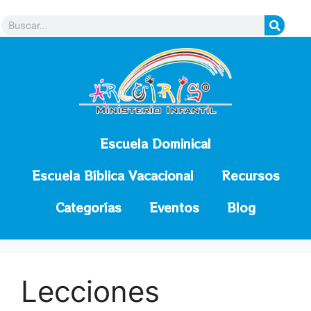
contenido
Escuela Dominical
Escuela Bíblica Vacacional
Recursos
Categorías
Eventos
Blog
Lecciones