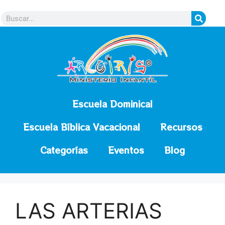
contenido
Escuela Dominical
Escuela Bíblica Vacacional
Recursos
Categorías
Eventos
Blog
LAS ARTERIAS