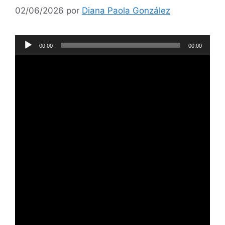
02/06/2026
por
Diana Paola González
Reproductor
00:00
00:00
de
audio