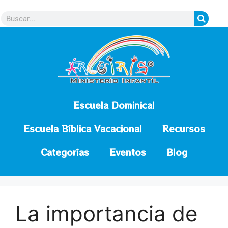
contenido
Escuela Dominical
Escuela Bíblica Vacacional
Recursos
Categorías
Eventos
Blog
La importancia de