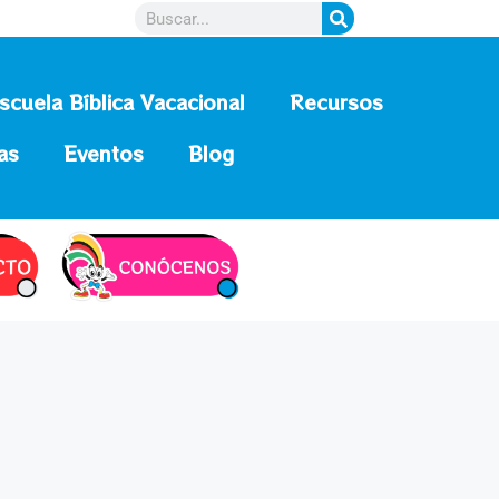
scuela Bíblica Vacacional
Recursos
as
Eventos
Blog