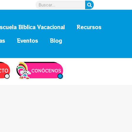
scuela Bíblica Vacacional
Recursos
as
Eventos
Blog