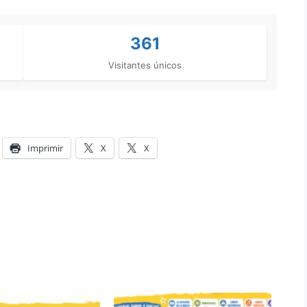
361
Visitantes únicos
Imprimir
X
X