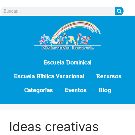
contenido
Escuela Dominical
Escuela Bíblica Vacacional
Recursos
Categorías
Eventos
Blog
Ideas creativas