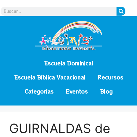
contenido
Escuela Dominical
Escuela Bíblica Vacacional
Recursos
Categorías
Eventos
Blog
GUIRNALDAS de