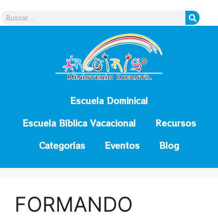
contenido
Escuela Dominical
Escuela Bíblica Vacacional
Recursos
Categorías
Eventos
Blog
FORMANDO