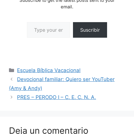
Subscribe to get the latest posts sent to your
558547621-Nivel-2-
email.
Ano-1-Parvulos
Suscribir
Escuela Bíblica Vacacional
Devocional familiar: Quiero ser YouTuber
(Amy & Andy)
PRES – PERODO I – C. E. C. N. A.
Deja un comentario