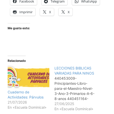
Facebook
Telegram
WhatsApp
Imprimir
X
X
Me gusta esto:
Relacionado
LECCIONES BIBLICAS
VARIADAS PARA NINOS
440453009-
Principiantes-Libro-
para-el-Maestro-Nivel-
Cuaderno de
3-Ano-3-Primarios-A-6-
Actividades: Párvulos
8-anos 440451164-
21/07/2026
Parvulos-menores-libro-
27/06/2025
En «Escuela Dominical»
del-alumno-Nivel-1-Ano-
En «Escuela Dominical»
3 440451559-Parvulos-