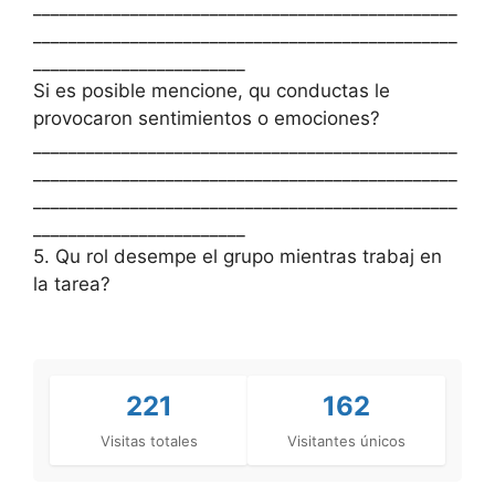
________________________________________________
________________________________________________
________________________
Si es posible mencione, qu conductas le
provocaron sentimientos o emociones?
________________________________________________
________________________________________________
________________________________________________
________________________
5. Qu rol desempe el grupo mientras trabaj en
la tarea?
221
162
Visitas totales
Visitantes únicos