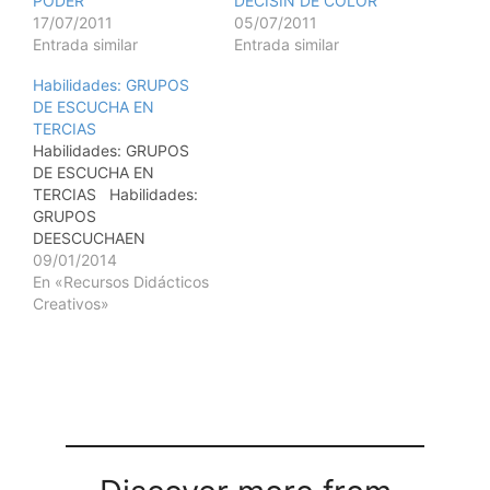
PODER
DECISIN DE COLOR
17/07/2011
05/07/2011
Entrada similar
Entrada similar
Habilidades: GRUPOS
DE ESCUCHA EN
TERCIAS
Habilidades: GRUPOS
DE ESCUCHA EN
TERCIAS Habilidades:
GRUPOS
DEESCUCHAEN
TERCIAS OBJETIVO I.
09/01/2014
Desarrollar
En «Recursos Didácticos
habilidadesparaunaescu
Creativos»
chaactiva. II. Estudiar las
barreras que
existenparaunaescuchae
fectiva. TIEMPO:
Duracin: 45 Minutos
TAMAO DEL GRUPO:
Ilimitado. Divididos en
subgrupos compuestos