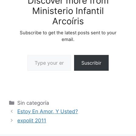
Discover more from
por 3 participantes
Ministerio Infantil
LUGAR: Amplio Espacio
Un saln amplio bien
Arcoíris
iluminado
acondicionadoparaque
Subscribe to get the latest posts sent to your
los participantes puedan
email.
formar subgrupos…
Suscribir
Sin categoría
Estoy En Amor, Y Usted?
expolit 2011