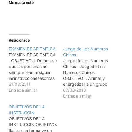
Me gusta esto:
Relacionado
EXAMEN DE ARITMTICA
Juego de Los Numeros
EXAMEN DE ARITMTICA
Chinos
OBJETIVO: l. Demostrar
Juego de Los Numeros
que las personas no
Chinos Juegode Los
siempre leen ni siguen
Numeros Chinos
lasinstruccionesescritas
OBJETIVO I. Animar y
aunque sean sencillas. ll.
21/03/2011
energetizar a un grupo
Demostrar la resistencia
Entrada similar
fatigado. II. Concientizar
07/03/2013
alcambio. TAMAO DE
en la importancia del
Entrada similar
GRUPO: Ilimitado.
manejo de la
OBJETIVOS DE LA
TIEMPO REQUERIDO: De
comunicacin No-verbal.
INSTRUCCIN
cinco a diez minutos.
III. Ilustrar las
OBJETIVOS DE LA
MATERIAL: Hoja con el
caractersticas de la
INSTRUCCIN OBJETIVO:
examen de Aritmtica.
competencia. TIEMPO:
Ilustrar en forma vvida
LUGAR: Un lugar amplio
Duracin: 60 Minutos