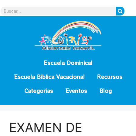
contenido
Escuela Dominical
Escuela Bíblica Vacacional
Recursos
Categorías
Eventos
Blog
EXAMEN DE