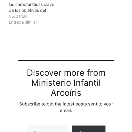
las caractersticas clave
y bien iluminado.
durante el curso TAMAO
de los objetivos del
DESARROLLO:…
DEL GRUPO: Ilimitado
aprendizaje. TAMAO DE
05/01/2011
LUGAR: AulaEspecial…
GRUPO: 20
Entrada similar
participantes. TIEMPO
REQUERIDO: 10 minutos.
MATERIAL: I. Hoja de
Ejemplos de objetivos de
instruccin para cada
participante. II. Lpices
para cada uno de los
participantes. LUGAR:
Discover more from
Un saln amplio…
Ministerio Infantil
Arcoíris
Subscribe to get the latest posts sent to your
email.