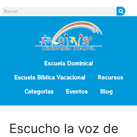
contenido
Escuela Dominical
Escuela Bíblica Vacacional
Recursos
Categorías
Eventos
Blog
Escucho la voz de