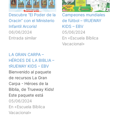
Descubre “El Poder de la
Campeones mundiales
Oracin” con el Ministerio
de fútbol – tRUEWAY
Infantil Arcoris!
KIDS – EBV
06/06/2024
05/06/2024
Entrada similar
En «Escuela Bíblica
Vacacional»
LA GRAN CARPA –
HÉROES DE LA BIBLIA –
tRUEWAY KIDS – EBV
Bienvenido al paquete
de recursos La Gran
Carpa - Héroes de la
Biblia, de Trueway Kids!
Este paquete está
diseñado para ayudarlo
05/06/2024
a enseñar a los niños
En «Escuela Bíblica
sobre algunos de los
Vacacional»
héroes bíblicos más
emocionantes e
inspiradores de una