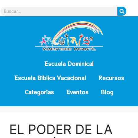
contenido
Escuela Dominical
Escuela Bíblica Vacacional
Recursos
Categorías
Eventos
Blog
EL PODER DE LA