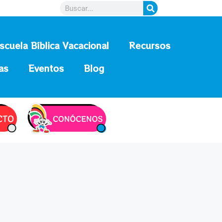
scuela Bíblica Vacacional
Recursos
as
Eventos
Blog