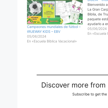
Bienvenido a
La Gran Carp
Biblia, de Tr
paquete est
ayudarlo a e
Campeones mundiales de fútbol –
sobre alguno
05/06/2024
tRUEWAY KIDS – EBV
bíblicos más
En «Escuela 
05/06/2024
inspiradores
En «Escuela Bíblica Vacacional»
divertida e i
sesiones dife
puede…
Discover more from M
Subscribe to get the 