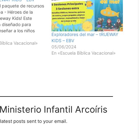
l paquete de recursos
a - Héroes de la
ueway Kids! Este
á diseñado para
nseñar a los niños
Exploradores del mar – tRUEWAY
s de los héroes
KIDS – EBV
 emocionantes e
Bíblica Vacacional»
05/06/2024
 de una manera
En «Escuela Bíblica Vacacional»
nteractiva. Con 8
rentes para elegir,
inisterio Infantil Arcoíris
latest posts sent to your email.