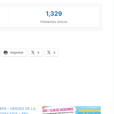
1,329
Visitantes únicos
Imprimir
X
X
RPA – HÉROES DE LA
UEWAY KIDS – EBV