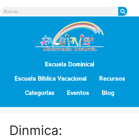
contenido
Escuela Dominical
Escuela Bíblica Vacacional
Recursos
Categorías
Eventos
Blog
Dinmica: