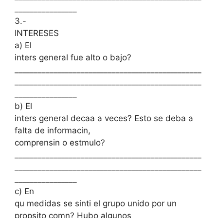
________________
3.-
INTERESES
a) El
inters general fue alto o bajo?
________________________________________________
________________________________________________
________________
b) El
inters general decaa a veces? Esto se deba a
falta de informacin,
comprensin o estmulo?
________________________________________________
________________________________________________
________________
c) En
qu medidas se sinti el grupo unido por un
propsito comn? Hubo algunos