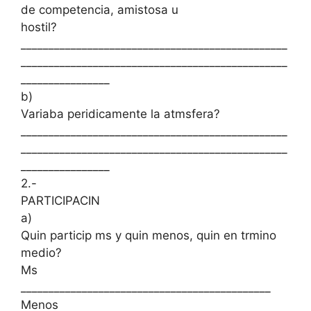
de competencia, amistosa u
hostil?
________________________________________________
________________________________________________
________________
b)
Variaba peridicamente la atmsfera?
________________________________________________
________________________________________________
________________
2.-
PARTICIPACIN
a)
Quin particip ms y quin menos, quin en trmino
medio?
Ms
_____________________________________________
Menos