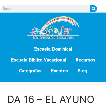
contenido
Escuela Dominical
Escuela Bíblica Vacacional
Recursos
Categorías
Eventos
Blog
DA 16 – EL AYUNO