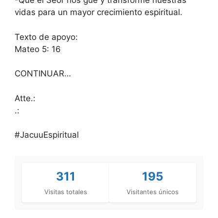
-Que el Seor nos gue y transforme nuestras
vidas para un mayor crecimiento espiritual.
Texto de apoyo:
Mateo 5: 16
CONTINUAR…
Atte.:
.:
#JacuuEspiritual
311
195
Visitas totales
Visitantes únicos