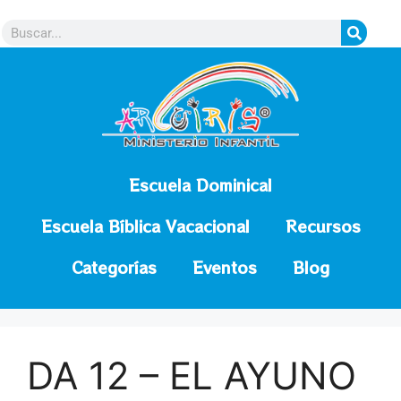
contenido
Escuela Dominical
Escuela Bíblica Vacacional
Recursos
Categorías
Eventos
Blog
DA 12 – EL AYUNO