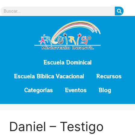
contenido
Escuela Dominical
Escuela Bíblica Vacacional
Recursos
Categorías
Eventos
Blog
Daniel – Testigo