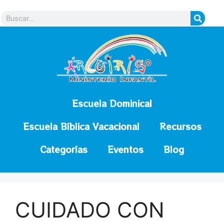
contenido
Escuela Dominical
Escuela Bíblica Vacacional
Recursos
Categorías
Eventos
Blog
CUIDADO CON