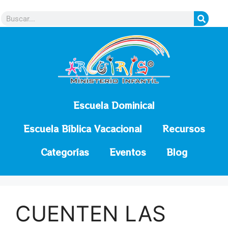
contenido
Escuela Dominical
Escuela Bíblica Vacacional
Recursos
Categorías
Eventos
Blog
CUENTEN LAS