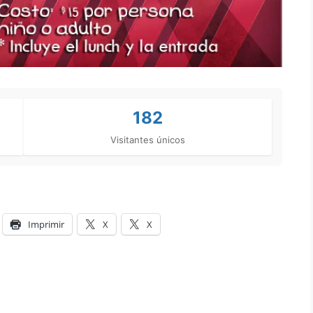
182
Visitantes únicos
Imprimir
X
X