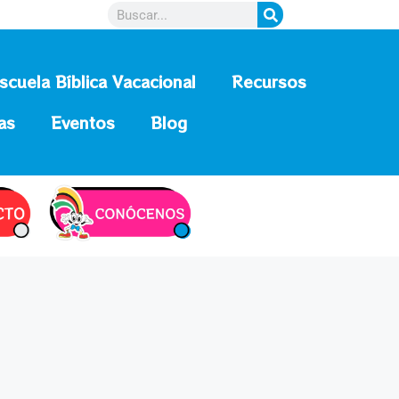
scuela Bíblica Vacacional
Recursos
as
Eventos
Blog