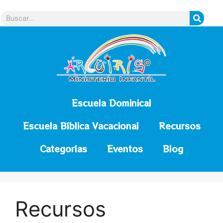
contenido
Escuela Dominical
Escuela Bíblica Vacacional
Recursos
Categorías
Eventos
Blog
Recursos