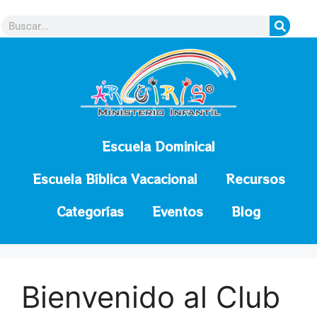
contenido
Escuela Dominical
Escuela Bíblica Vacacional
Recursos
Categorías
Eventos
Blog
Bienvenido al Club