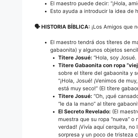
El maestro puede decir: “¡Hola, amig
Esto ayuda a introducir la idea de 
🗣 HISTORIA BÍBLICA:
¡Los Amigos que no
El maestro tendrá dos títeres de m
gabaonita) y algunos objetos sencil
Títere Josué:
“Hola, soy Josué.
Títere Gabaonita con ropa “viej
sobre el títere del gabaonita y 
“¡Hola, Josué! ¡Venimos de muy, 
está muy seco!” (El títere gaba
Títere Josué:
“Oh, ¡qué cansados
“le da la mano” al títere gabaoni
El Secreto Revelado:
(El maestro
muestra que su ropa “nueva” o n
verdad! ¡Vivía aquí cerquita, no
sorpresa y un poco de tristeza c