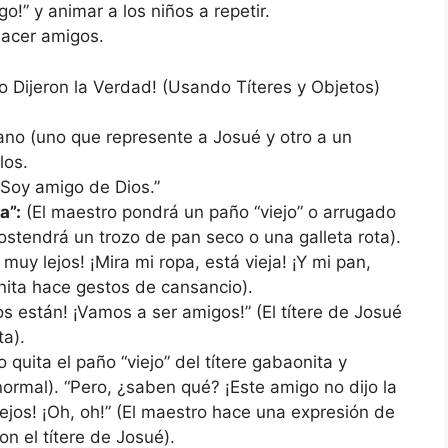
o!” y animar a los niños a repetir.
hacer amigos.
 Dijeron la Verdad! (Usando Títeres y Objetos)
ano (uno que represente a Josué y otro a un
los.
 Soy amigo de Dios.”
a”:
(El maestro pondrá un paño “viejo” o arrugado
sostendrá un trozo de pan seco o una galleta rota).
muy lejos! ¡Mira mi ropa, está vieja! ¡Y mi pan,
onita hace gestos de cansancio).
 están! ¡Vamos a ser amigos!” (El títere de Josué
ta).
 quita el paño “viejo” del títere gabaonita y
ormal). “Pero, ¿saben qué? ¡Este amigo no dijo la
 lejos! ¡Oh, oh!” (El maestro hace una expresión de
on el títere de Josué).