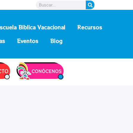
scuela Bíblica Vacacional
Recursos
as
Eventos
Blog