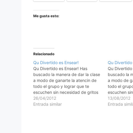
Me gusta esto:
Relacionado
Qu Divertido es Ensear!
Qu Divertido
Qu Divertido es Ensear! Has
Qu Divertido
buscado la manera de dar la clase
buscado la m
a modo de ganarte la atencin de
a modo de ga
todo el grupo y lograr que te
todo el grupo
escuchen sin necesidad de gritos
escuchen sin
y sombrerazos? Los nios estarn
26/04/2012
y sombrerazo
13/08/2012
atentos si les gusta lo que
Entrada similar
atentos si le
Entrada simil
perciben, si no les interesa,
perciben, si 
buscarn otras cosas…
buscarn otr