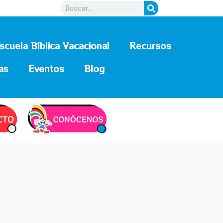
scuela Bíblica Vacacional
Recursos
as
Eventos
Blog