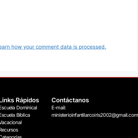
earn how your comment data is processed.
Links Rápidos
Contáctanos
Escuela Dominical
E-mail:
Escuela Bíblica
ministerioinfantilarcoiris2002@gmail.com
Vacacional
Recursos
Categorías