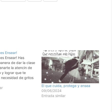
 es Ensear!
 es Ensear! Has
anera de dar la clase
narte la atencin de
 y lograr que te
 necesidad de gritos
s? Los nios estarn
El que cuida, protege y ensea
s gusta lo que
ar
09/06/2024
no les interesa,
Entrada similar
as cosas…