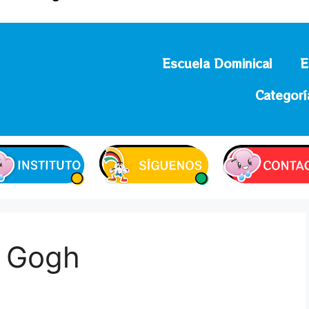
Escuela Dominical
E
Categorí
n Gogh