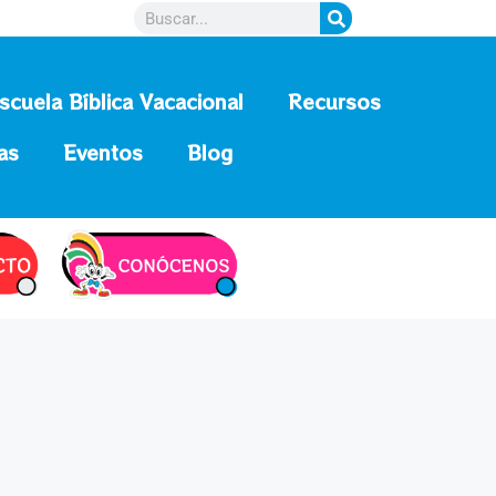
scuela Bíblica Vacacional
Recursos
as
Eventos
Blog