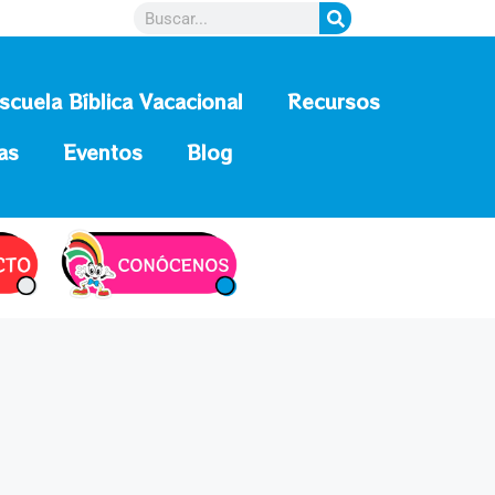
scuela Bíblica Vacacional
Recursos
as
Eventos
Blog