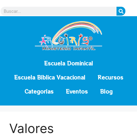
contenido
Escuela Dominical
Escuela Bíblica Vacacional
Recursos
Categorías
Eventos
Blog
Valores