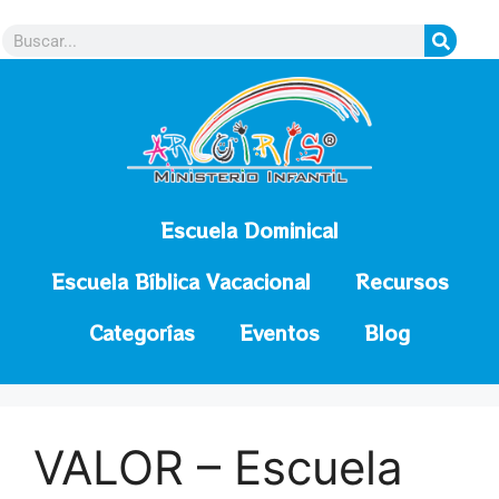
contenido
Escuela Dominical
Escuela Bíblica Vacacional
Recursos
Categorías
Eventos
Blog
VALOR – Escuela