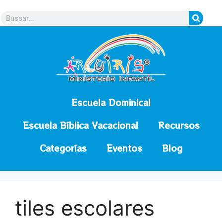
contenido
Escuela Dominical
Escuela Bíblica Vacacional
Recursos
Categorías
Eventos
Blog
tiles escolares